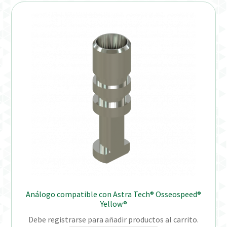
Distribuidores
Finalizar Pedido
Instrucciones de uso
Instrucciones de uso (ESP)
Instructions for Use (ENG)
Mi cuenta
On-line Store
Análogo compatible con Astra Tech® Osseospeed®
Productos Favoritos
Yellow®
Debe registrarse para añadir productos al carrito.
Uso previsto