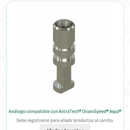
Distribuidores
Finalizar Pedido
Instrucciones de uso
Instrucciones de uso (ESP)
Instructions for Use (ENG)
Mi cuenta
On-line Store
Análogo compatible con AstraTech® OsseoSpeed® Aqua®
Productos Favoritos
Debe registrarse para añadir productos al carrito.
Uso previsto