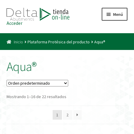
Ir
Ir
Menú
a
al
Acceder
la
contenido
Inicio
navegación
Inicio
Plataforma Protésica del producto
Aqua®
Acceso
Carrito
Aqua®
Catálogo
Condiciones Bono
Mostrando 1–16 de 22 resultados
Condiciones generales
1
2
Conexiones CAD CAM