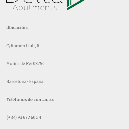
Verification Required
Ubicación:
Welcome to DELTA Abutments | Tienda Online!
C/Ramon Llull, 6
Molins de Rei 08750
Barcelona- España
Teléfonos de contacto:
(+34) 93 672 60 54