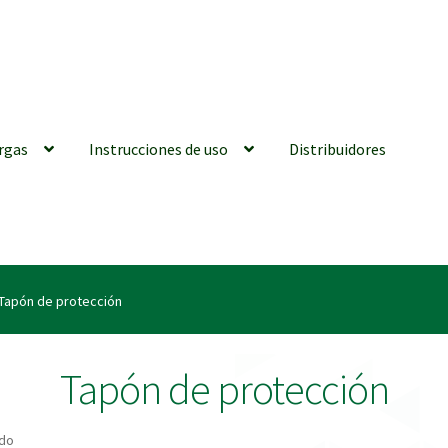
rgas
Instrucciones de uso
Distribuidores
iones generales
Conexiones CAD CAM
Distribuidores
Finalizar Ped
Tapón de protección
ions for Use (ENG)
Mi cuenta
On-line Store
Productos Favoritos
Tapón de protección
utments | Tienda Online!
ado