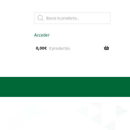
Búsqueda
de
productos
Acceder
0,00
€
0 productos
ido