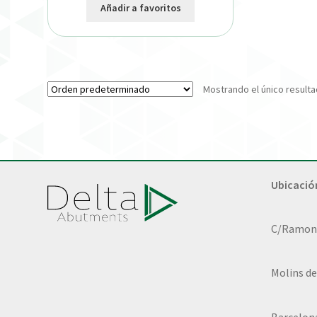
Añadir a favoritos
Mostrando el único result
Ubicació
C/Ramon L
Molins de
Barcelon