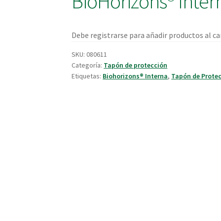
BioHorizons® Inter
Debe registrarse para añadir productos al car
SKU:
080611
Categoría:
Tapón de protección
Etiquetas:
Biohorizons® Interna
,
Tapón de Prote