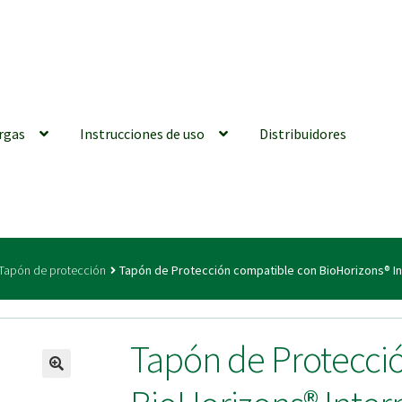
rgas
Instrucciones de uso
Distribuidores
iones generales
Conexiones CAD CAM
Distribuidores
Finalizar Ped
Tapón de protección
Tapón de Protección compatible con BioHorizons® In
ions for Use (ENG)
Mi cuenta
On-line Store
Productos Favoritos
Tapón de Protecci
utments | Tienda Online!