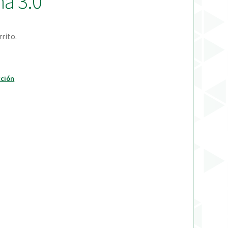
na 3.0
rito.
cción