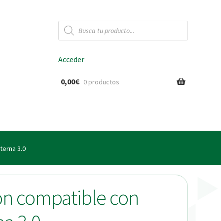
Búsqueda
de
productos
Acceder
0,00
€
0 productos
ido
terna 3.0
ón compatible con