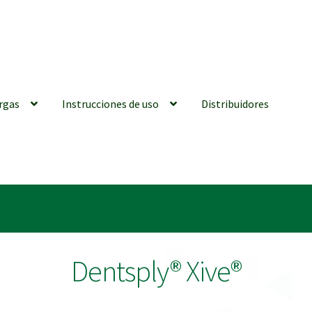
rgas
Instrucciones de uso
Distribuidores
iones generales
Conexiones CAD CAM
Distribuidores
Finalizar Ped
ions for Use (ENG)
Mi cuenta
On-line Store
Productos Favoritos
Dentsply® Xive®
utments | Tienda Online!