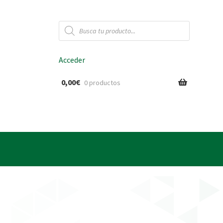
Búsqueda
de
productos
Acceder
0,00
€
0 productos
ido