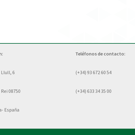
n:
Teléfonos de contacto:
lull, 6
(+34) 93 672 60 54
 Rei 08750
(+34) 633 34 35 00
a- España