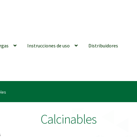
rgas
Instrucciones de uso
Distribuidores
iones generales
Conexiones CAD CAM
Distribuidores
Finalizar Ped
bles
ions for Use (ENG)
Mi cuenta
On-line Store
Productos Favoritos
Calcinables
utments | Tienda Online!
s