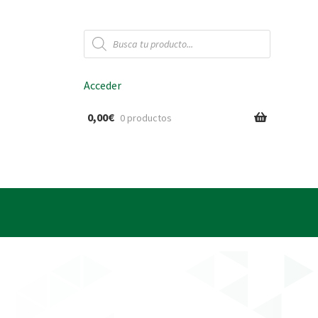
Búsqueda
de
productos
Acceder
0,00
€
0 productos
ido