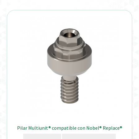
Verification Required
Welcome to DELTA Abutments | Tienda Online!
Pilar Multiunit® compatible con Nobel® Replace®