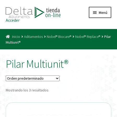
Ir
Ir
Menú
a
al
Acceder
la
contenido
Inicio
navegación
Inicio
Aditamentos
Nobel® Biocare®
Nobel® Replace®
Pilar
Acceso
Multiunit®
Carrito
Pilar Multiunit®
Catálogo
Condiciones Bono
Mostrando los 3 resultados
Condiciones generales
Conexiones CAD CAM