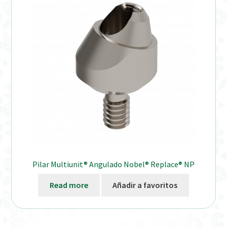
Distribuidores
Finalizar Pedido
Instrucciones de uso
Instrucciones de uso (ESP)
Instructions for Use (ENG)
Mi cuenta
Pilar Multiunit® Angulado Nobel® Replace® NP
On-line Store
Read more
Añadir a favoritos
Productos Favoritos
Uso previsto