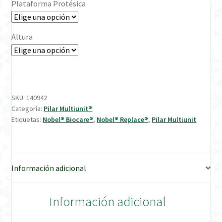
Plataforma Protésica
Verification Required
Altura
Welcome to DELTA Abutments | Tienda Online!
SKU:
140942
Categoría:
Pilar Multiunit®
Etiquetas:
Nobel® Biocare®
,
Nobel® Replace®
,
Pilar Multiunit
Información adicional
Información adicional