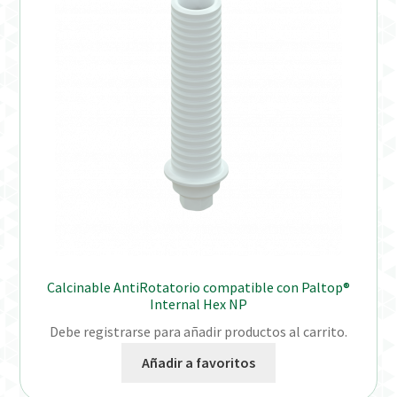
Distribuidores
Finalizar Pedido
Instrucciones de uso
Instrucciones de uso (ESP)
Instructions for Use (ENG)
Mi cuenta
Calcinable AntiRotatorio compatible con Paltop®
On-line Store
Internal Hex NP
Debe registrarse para añadir productos al carrito.
Productos Favoritos
Añadir a favoritos
Uso previsto