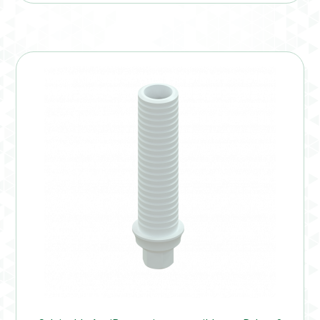
Verification Required
Welcome to DELTA Abutments | Tienda Online!