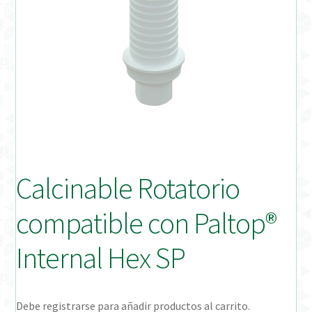
Distribuidores
Finalizar Pedido
Instrucciones de uso
Instrucciones de uso (ESP)
Instructions for Use (ENG)
Calcinable Rotatorio
Mi cuenta
compatible con Paltop®
On-line Store
Internal Hex SP
Productos Favoritos
Debe registrarse para añadir productos al carrito.
Uso previsto