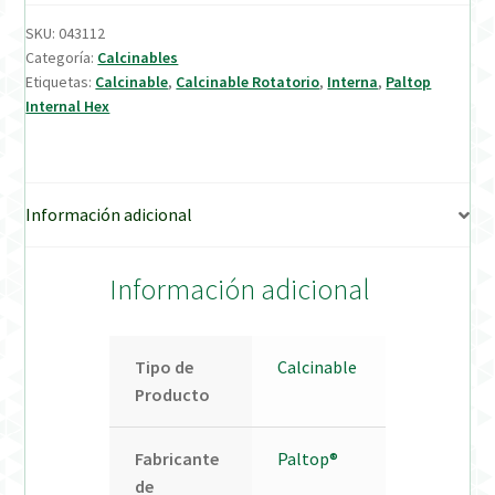
SKU:
043112
Verification Required
Categoría:
Calcinables
Etiquetas:
Calcinable
,
Calcinable Rotatorio
,
Interna
,
Paltop
Internal Hex
Welcome to DELTA Abutments | Tienda Online!
Información adicional
Información adicional
Tipo de
Calcinable
Producto
Fabricante
Paltop®
de