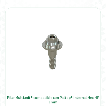
Verification Required
Welcome to DELTA Abutments | Tienda Online!
Pilar Multiunit® compatible con Paltop® Internal Hex NP
1mm