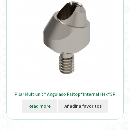
Distribuidores
Finalizar Pedido
Instrucciones de uso
Instrucciones de uso (ESP)
Instructions for Use (ENG)
Mi cuenta
Pilar Multiunit® Angulado Paltop®Internal Hex®SP
On-line Store
Read more
Añadir a favoritos
Productos Favoritos
Uso previsto