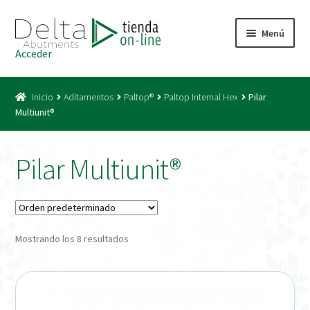
Ir
Ir
Menú
a
al
Acceder
la
contenido
Inicio
navegación
Inicio
Aditamentos
Paltop®
Paltop Internal Hex
Pilar
Acceso
Multiunit®
Carrito
Pilar Multiunit®
Catálogo
Condiciones Bono
Mostrando los 8 resultados
Condiciones generales
Conexiones CAD CAM