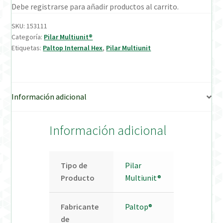
Debe registrarse para añadir productos al carrito.
Verification Required
SKU:
153111
Categoría:
Pilar Multiunit®
Etiquetas:
Paltop Internal Hex
,
Pilar Multiunit
Welcome to DELTA Abutments | Tienda Online!
Información adicional
Información adicional
Tipo de
Pilar
Producto
Multiunit®
Fabricante
Paltop®
de