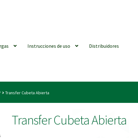
rgas
Instrucciones de uso
Distribuidores
iones generales
Conexiones CAD CAM
Distribuidores
Finalizar Ped
®
Transfer Cubeta Abierta
ions for Use (ENG)
Mi cuenta
On-line Store
Productos Favoritos
Transfer Cubeta Abierta
utments | Tienda Online!
s