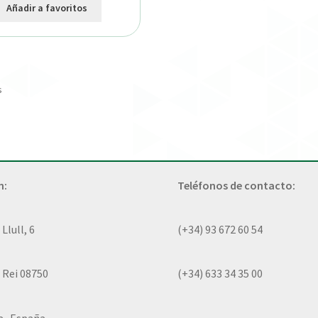
Añadir a favoritos
s
n:
Teléfonos de contacto:
lull, 6
(+34) 93 672 60 54
 Rei 08750
(+34) 633 34 35 00
a- España