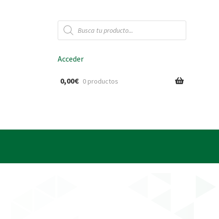
Búsqueda
de
productos
Acceder
0,00
€
0 productos
ido