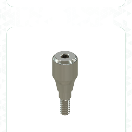
Verification Required
Welcome to DELTA Abutments | Tienda Online!