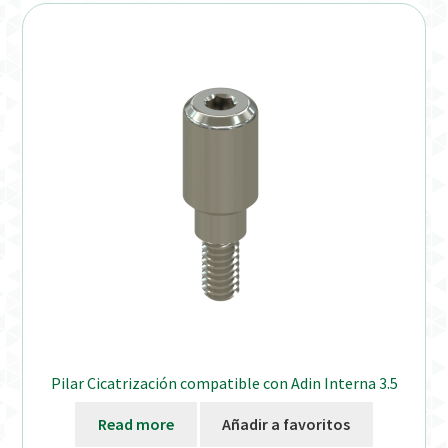
Distribuidores
Finalizar Pedido
Instrucciones de uso
Instrucciones de uso (ESP)
Instructions for Use (ENG)
Mi cuenta
On-line Store
Pilar Cicatrización compatible con Adin Interna 3.5
Productos Favoritos
Read more
Añadir a favoritos
Uso previsto