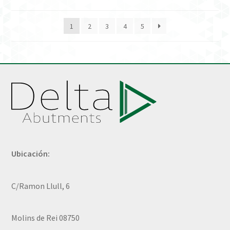
1
2
3
4
5
Ubicación:
C/Ramon Llull, 6
Molins de Rei 08750