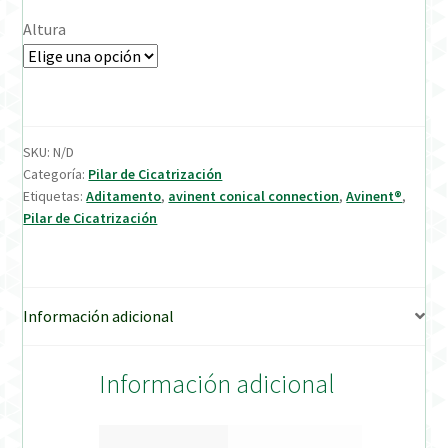
Altura
Verification Required
Welcome to DELTA Abutments | Tienda Online!
SKU:
N/D
Categoría:
Pilar de Cicatrización
Etiquetas:
Aditamento
,
avinent conical connection
,
Avinent®
,
Pilar de Cicatrización
Información adicional
Información adicional