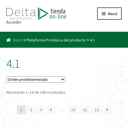
Ir
Ir
Menú
a
al
Acceder
la
contenido
Inicio
navegación
Inicio
Plataforma Protésica del producto
4.1
Acceso
Carrito
4.1
Catálogo
Condiciones Bono
Mostrando 1–16 de 190 resultados
Condiciones generales
1
2
3
4
…
10
11
12
Conexiones CAD CAM