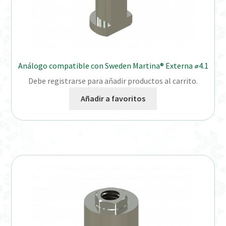
Análogo compatible con Sweden Martina® Externa ⌀4.1
Debe registrarse para añadir productos al carrito.
Añadir a favoritos