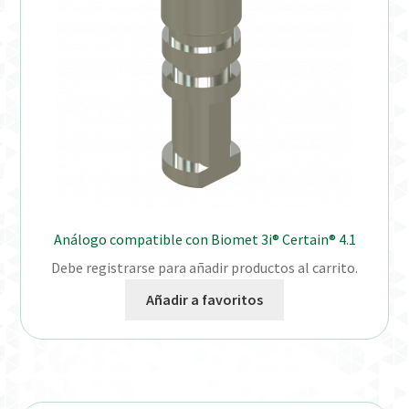
Análogo compatible con Biomet 3i® Certain® 4.1
Debe registrarse para añadir productos al carrito.
Añadir a favoritos