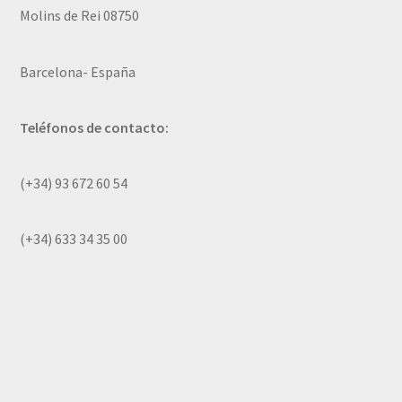
Molins de Rei 08750
Barcelona- España
Teléfonos de contacto:
(+34) 93 672 60 54
(+34) 633 34 35 00