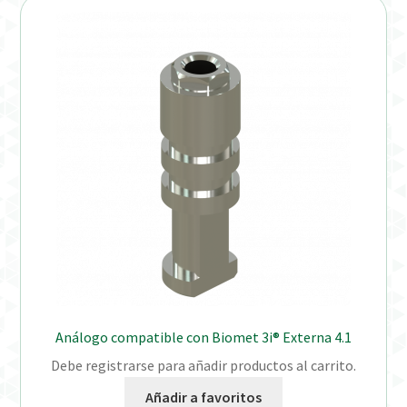
Análogo compatible con Biomet 3i® Externa 4.1
Debe registrarse para añadir productos al carrito.
Añadir a favoritos