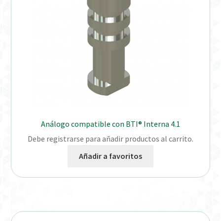
Análogo compatible con BTI® Interna 4.1
Debe registrarse para añadir productos al carrito.
Añadir a favoritos