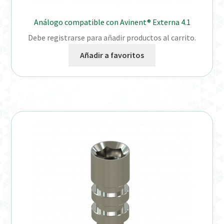
Análogo compatible con Avinent® Externa 4.1
Debe registrarse para añadir productos al carrito.
Añadir a favoritos