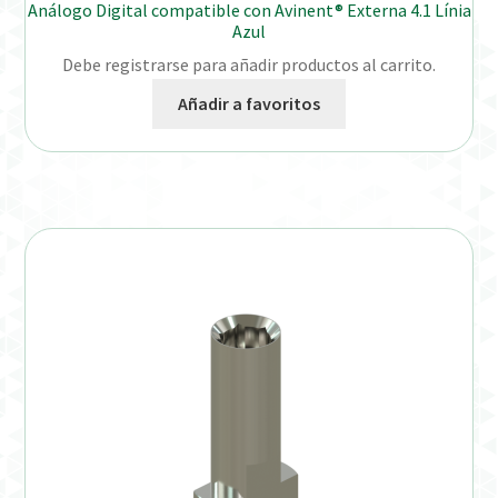
Análogo Digital compatible con Avinent® Externa 4.1 Línia
Azul
Debe registrarse para añadir productos al carrito.
Añadir a favoritos