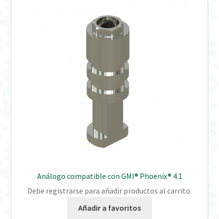
Análogo compatible con GMI® Phoenix® 4.1
Debe registrarse para añadir productos al carrito.
Añadir a favoritos