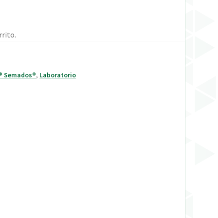
rito.
® Semados®
,
Laboratorio