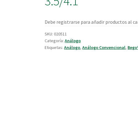
3.5/4.1
Debe registrarse para añadir productos al car
SKU:
020511
Categoría:
Análogo
Etiquetas:
Análogo
,
Análogo Convencional
,
Bego