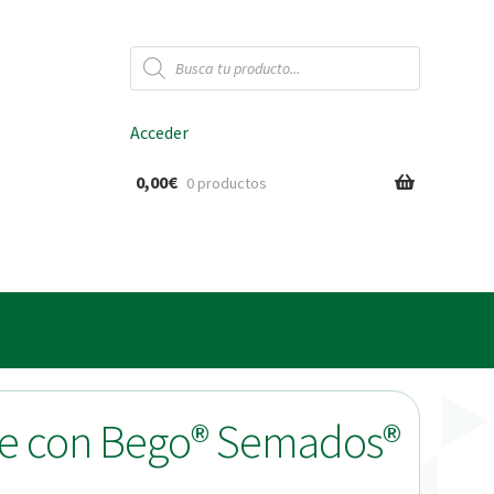
Búsqueda
de
productos
Acceder
0,00
€
0 productos
ido
le con Bego® Semados®