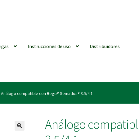
rgas
Instrucciones de uso
Distribuidores
iones generales
Conexiones CAD CAM
Distribuidores
Finalizar Ped
Análogo compatible con Bego® Semados® 3.5/4.1
ions for Use (ENG)
Mi cuenta
On-line Store
Productos Favoritos
Análogo compatib
utments | Tienda Online!