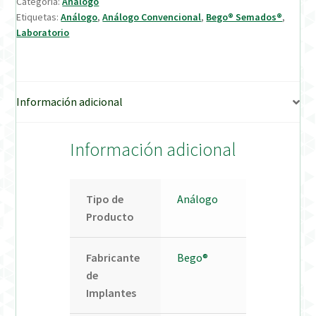
Categoría:
Análogo
Etiquetas:
Análogo
,
Análogo Convencional
,
Bego® Semados®
,
Verification Required
Laboratorio
Welcome to DELTA Abutments | Tienda Online!
Información adicional
Información adicional
Tipo de
Análogo
Producto
Fabricante
Bego®
de
Implantes