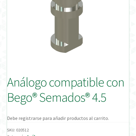
Distribuidores
Finalizar Pedido
Instrucciones de uso
Instrucciones de uso (ESP)
Instructions for Use (ENG)
Análogo compatible con
Mi cuenta
Bego® Semados® 4.5
On-line Store
Productos Favoritos
Debe registrarse para añadir productos al carrito.
SKU:
020512
Uso previsto