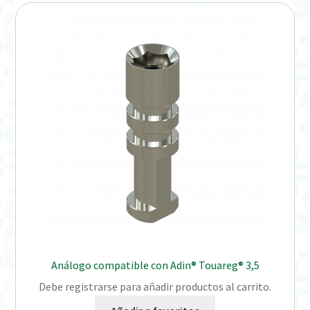
Distribuidores
Finalizar Pedido
Instrucciones de uso
Instrucciones de uso (ESP)
Instructions for Use (ENG)
Mi cuenta
On-line Store
Análogo compatible con Adin® Touareg® 3,5
Productos Favoritos
Debe registrarse para añadir productos al carrito.
Uso previsto