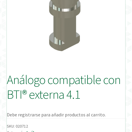
Distribuidores
Finalizar Pedido
Instrucciones de uso
Instrucciones de uso (ESP)
Instructions for Use (ENG)
Análogo compatible con
Mi cuenta
BTI® externa 4.1
On-line Store
Productos Favoritos
Debe registrarse para añadir productos al carrito.
SKU:
020712
Uso previsto