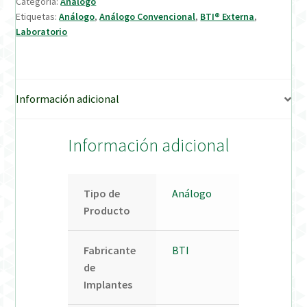
Categoría:
Análogo
Etiquetas:
Análogo
,
Análogo Convencional
,
BTI® Externa
,
Verification Required
Laboratorio
Welcome to DELTA Abutments | Tienda Online!
Información adicional
Información adicional
Tipo de
Análogo
Producto
Fabricante
BTI
de
Implantes