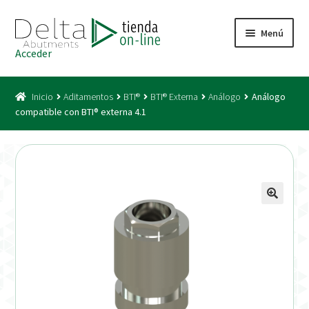
Ir
Ir
Menú
a
al
Acceder
la
contenido
Inicio
navegación
Inicio
Aditamentos
BTI®
BTI® Externa
Análogo
Análogo
Acceso
compatible con BTI® externa 4.1
Carrito
Catálogo
Condiciones Bono
Condiciones generales
Conexiones CAD CAM