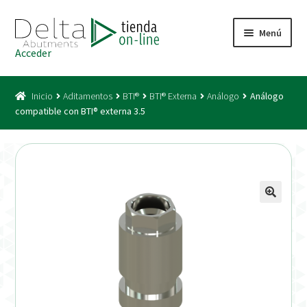
Ir
Ir
Menú
a
al
Acceder
la
contenido
Inicio
navegación
Inicio
Aditamentos
BTI®
BTI® Externa
Análogo
Análogo
Acceso
compatible con BTI® externa 3.5
Carrito
Catálogo
Condiciones Bono
Condiciones generales
Conexiones CAD CAM