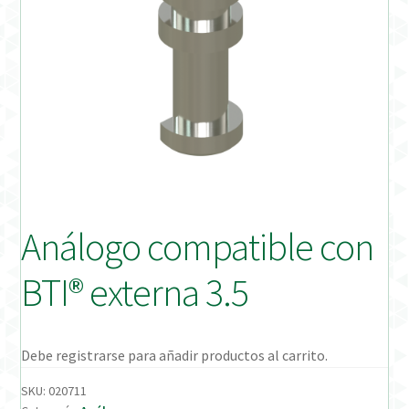
Distribuidores
Finalizar Pedido
Instrucciones de uso
Instrucciones de uso (ESP)
Instructions for Use (ENG)
Análogo compatible con
Mi cuenta
BTI® externa 3.5
On-line Store
Productos Favoritos
Debe registrarse para añadir productos al carrito.
SKU:
020711
Uso previsto