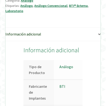
Categoría:
Análogo
Etiquetas:
Análogo
,
Análogo Convencional
,
BTI® Externa
,
Verification Required
Laboratorio
Welcome to DELTA Abutments | Tienda Online!
Información adicional
Información adicional
Tipo de
Análogo
Producto
Fabricante
BTI
de
Implantes