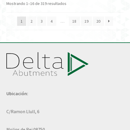
Mostrando 1–16 de 319 resultados
1
2
3
4
…
18
19
20
Ubicación:
C/Ramon Llull, 6
Molins de Rei 08750