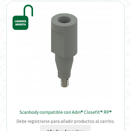
Distribuidores
Finalizar Pedido
Instrucciones de uso
Instrucciones de uso (ESP)
Instructions for Use (ENG)
Mi cuenta
On-line Store
Scanbody compatible con Adin® Closefit® RP®
Productos Favoritos
Debe registrarse para añadir productos al carrito.
Uso previsto