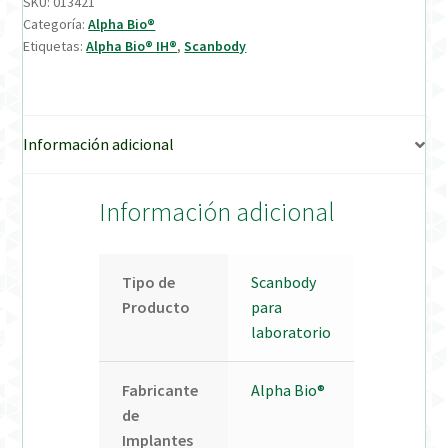
SKU:
013421
Categoría:
Alpha Bio®
Verification Required
Etiquetas:
Alpha Bio® IH®
,
Scanbody
Welcome to DELTA Abutments | Tienda Online!
Información adicional
Información adicional
Tipo de
Scanbody
Producto
para
laboratorio
Fabricante
Alpha Bio®
de
Implantes