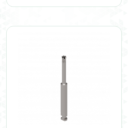
Verification Required
Welcome to DELTA Abutments | Tienda Online!