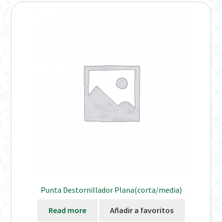
Distribuidores
Finalizar Pedido
Instrucciones de uso
Instrucciones de uso (ESP)
Instructions for Use (ENG)
Mi cuenta
On-line Store
Punta Destornillador Plana(corta/media)
Productos Favoritos
Read more
Añadir a favoritos
Uso previsto