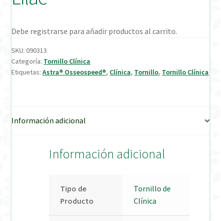
Verification Required
Debe registrarse para añadir productos al carrito.
Welcome to DELTA Abutments | Tienda Online!
SKU:
090313
Categoría:
Tornillo Clínica
Etiquetas:
Astra® Osseospeed®
,
Clínica
,
Tornillo
,
Tornillo Clínica
Información adicional
Información adicional
Tipo de
Tornillo de
Producto
Clínica