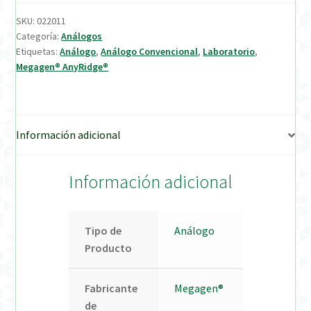
SKU:
022011
Verification Required
Categoría:
Análogos
Etiquetas:
Análogo
,
Análogo Convencional
,
Laboratorio
,
Megagen® AnyRidge®
Welcome to DELTA Abutments | Tienda Online!
Información adicional
Información adicional
Tipo de
Análogo
Producto
Fabricante
Megagen®
de