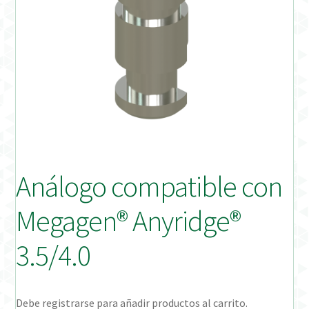
Distribuidores
Finalizar Pedido
Instrucciones de uso
Instrucciones de uso (ESP)
Instructions for Use (ENG)
Análogo compatible con
Mi cuenta
Megagen® Anyridge®
On-line Store
3.5/4.0
Productos Favoritos
Debe registrarse para añadir productos al carrito.
Uso previsto