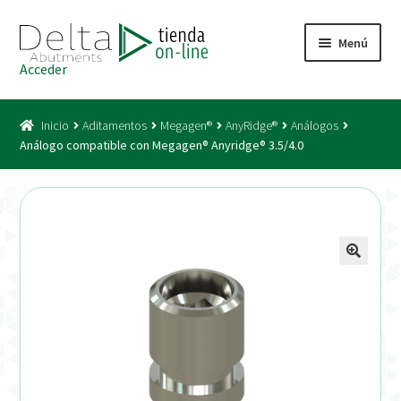
Ir
Ir
Menú
a
al
Acceder
la
contenido
Inicio
navegación
Inicio
Aditamentos
Megagen®
AnyRidge®
Análogos
Acceso
Análogo compatible con Megagen® Anyridge® 3.5/4.0
Carrito
Catálogo
Condiciones Bono
Condiciones generales
Conexiones CAD CAM