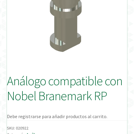
Distribuidores
Finalizar Pedido
Instrucciones de uso
Instrucciones de uso (ESP)
Instructions for Use (ENG)
Análogo compatible con
Mi cuenta
Nobel Branemark RP
On-line Store
Productos Favoritos
Debe registrarse para añadir productos al carrito.
SKU:
020922
Uso previsto