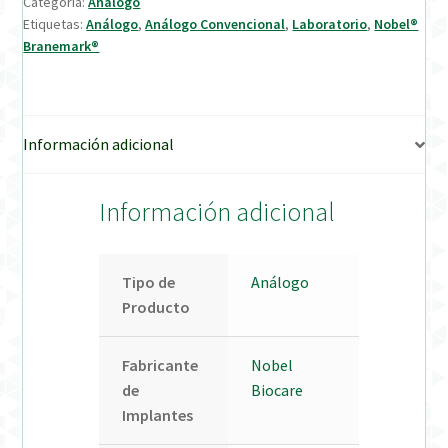
Categoría:
Análogo
Etiquetas:
Análogo
,
Análogo Convencional
,
Laboratorio
,
Nobel®
Verification Required
Branemark®
Welcome to DELTA Abutments | Tienda Online!
Información adicional
Información adicional
Tipo de
Análogo
Producto
Fabricante
Nobel
de
Biocare
Implantes