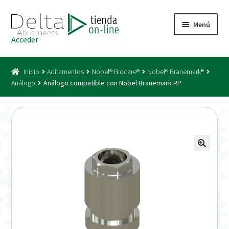
Ir
Ir
Menú
a
al
Acceder
la
contenido
Inicio
navegación
Inicio
Aditamentos
Nobel® Biocare®
Nobel® Branemark®
Acceso
Análogo
Análogo compatible con Nobel Branemark RP
Carrito
Catálogo
Condiciones Bono
Condiciones generales
Conexiones CAD CAM