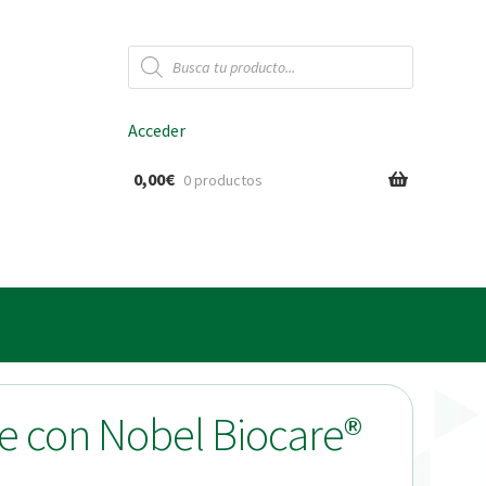
Búsqueda
de
productos
Acceder
0,00
€
0 productos
ido
e con Nobel Biocare®