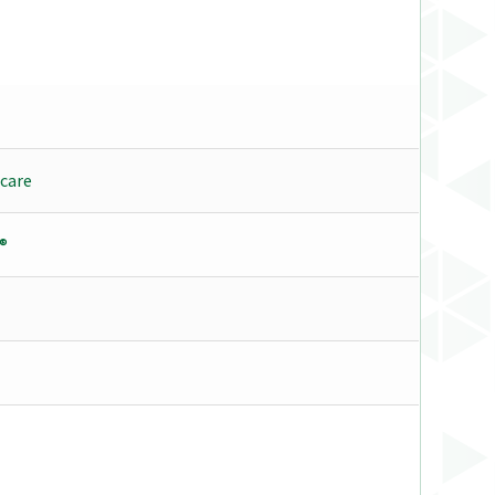
care
®