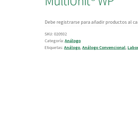
MultiUnit® WP
Debe registrarse para añadir productos al car
SKU:
020932
Categoría:
Análogo
Etiquetas:
Análogo
,
Análogo Convencional
,
Labo