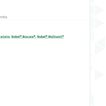
rito.
ratorio
,
Nobel® Biocare®
,
Nobel® Multiunit®