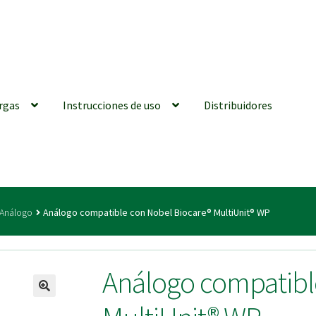
rgas
Instrucciones de uso
Distribuidores
iones generales
Conexiones CAD CAM
Distribuidores
Finalizar Ped
Análogo
Análogo compatible con Nobel Biocare® MultiUnit® WP
ions for Use (ENG)
Mi cuenta
On-line Store
Productos Favoritos
Análogo compatibl
utments | Tienda Online!