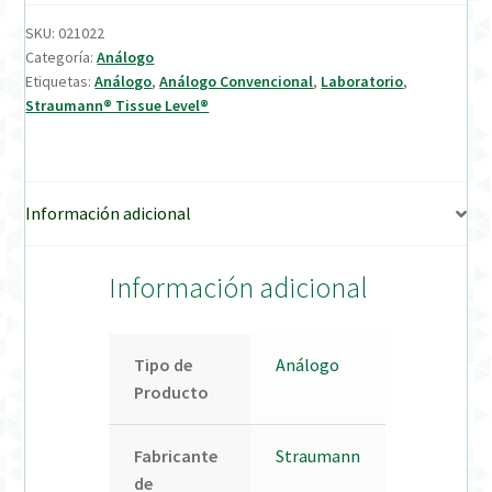
SKU:
021022
Verification Required
Categoría:
Análogo
Etiquetas:
Análogo
,
Análogo Convencional
,
Laboratorio
,
Straumann® Tissue Level®
Welcome to DELTA Abutments | Tienda Online!
Información adicional
Información adicional
Tipo de
Análogo
Producto
Fabricante
Straumann
de