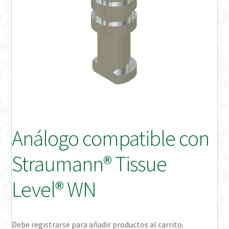
Distribuidores
Finalizar Pedido
Instrucciones de uso
Instrucciones de uso (ESP)
Instructions for Use (ENG)
Análogo compatible con
Mi cuenta
Straumann® Tissue
On-line Store
Level® WN
Productos Favoritos
Debe registrarse para añadir productos al carrito.
Uso previsto