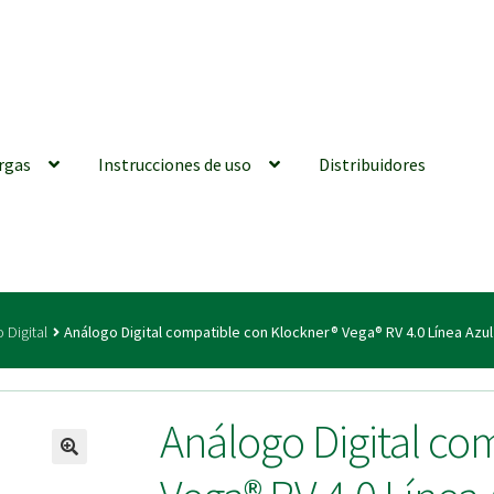
rgas
Instrucciones de uso
Distribuidores
iones generales
Conexiones CAD CAM
Distribuidores
Finalizar Ped
 Digital
Análogo Digital compatible con Klockner® Vega® RV 4.0 Línea Azul
ions for Use (ENG)
Mi cuenta
On-line Store
Productos Favoritos
Análogo Digital co
utments | Tienda Online!