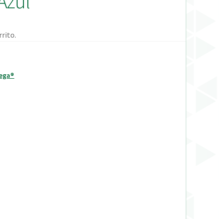
Azul
rito.
Vega®