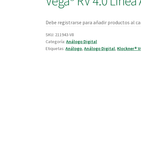
Vega® RV 4.0 Línea 
Debe registrarse para añadir productos al car
SKU:
211943-V8
Categoría:
Análogo Digital
Etiquetas:
Análogo
,
Análogo Digital
,
Klockner® 