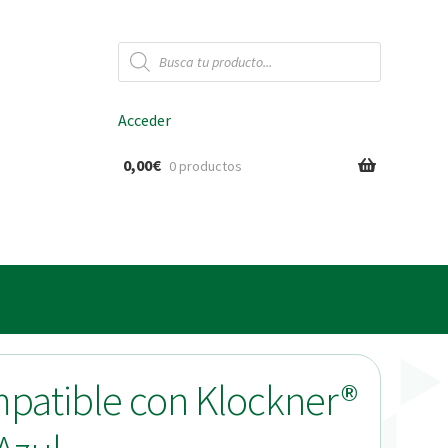
Búsqueda
de
productos
Acceder
0,00
€
0 productos
ido
mpatible con Klockner®