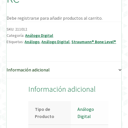
Verification Required
Debe registrarse para añadir productos al carrito.
Welcome to DELTA Abutments | Tienda Online!
SKU:
211012
Categoría:
Análogo Digital
Etiquetas:
Análogo
,
Análogo Digital
,
Straumann® Bone Level®
Información adicional
Información adicional
Tipo de
Análogo
Producto
Digital