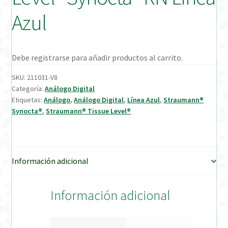
Azul
Verification Required
Welcome to DELTA Abutments | Tienda Online!
Debe registrarse para añadir productos al carrito.
SKU:
211031-V8
Categoría:
Análogo Digital
Etiquetas:
Análogo
,
Análogo Digital
,
Línea Azul
,
Straumann®
Synocta®
,
Straumann® Tissue Level®
Información adicional
Información adicional