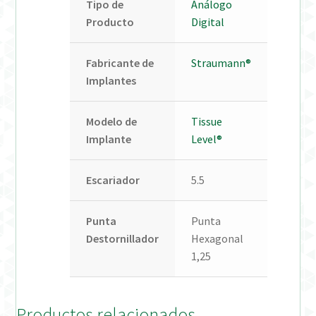
Tipo de
Análogo
Producto
Digital
Fabricante de
Straumann®
Implantes
Modelo de
Tissue
Implante
Level®
Escariador
5.5
Punta
Punta
Destornillador
Hexagonal
1,25
Productos relacionados