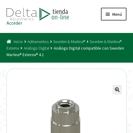
Ir
Ir
Menú
a
al
Acceder
la
contenido
Inicio
navegación
Inicio
Aditamentos
Sweden & Martina®
Sweden & Martina®
Acceso
Externa
Análogo Digital
Análogo Digital compatible con Sweden
Martina® Externa® 4.1
Carrito
Catálogo
Condiciones Bono
Condiciones generales
Conexiones CAD CAM