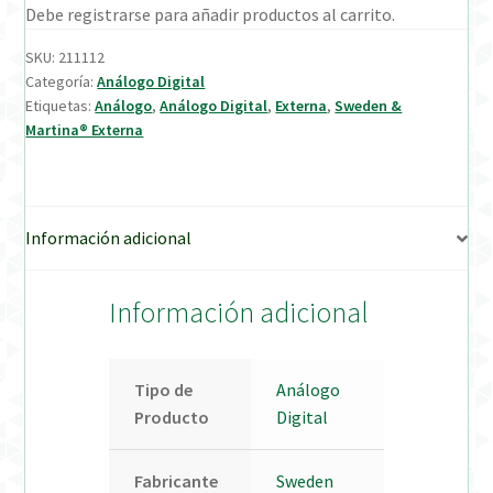
Debe registrarse para añadir productos al carrito.
Verification Required
SKU:
211112
Categoría:
Análogo Digital
Etiquetas:
Análogo
,
Análogo Digital
,
Externa
,
Sweden &
Welcome to DELTA Abutments | Tienda Online!
Martina® Externa
Información adicional
Información adicional
Tipo de
Análogo
Producto
Digital
Fabricante
Sweden