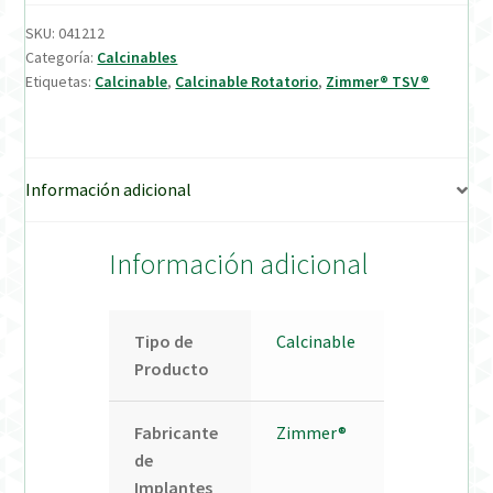
SKU:
041212
Verification Required
Categoría:
Calcinables
Etiquetas:
Calcinable
,
Calcinable Rotatorio
,
Zimmer® TSV®
Welcome to DELTA Abutments | Tienda Online!
Información adicional
Información adicional
Tipo de
Calcinable
Producto
Fabricante
Zimmer®
de
Implantes