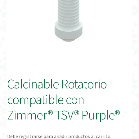
Distribuidores
Finalizar Pedido
Instrucciones de uso
Instrucciones de uso (ESP)
Instructions for Use (ENG)
Calcinable Rotatorio
Mi cuenta
compatible con
On-line Store
Zimmer® TSV® Purple®
Productos Favoritos
Debe registrarse para añadir productos al carrito.
Uso previsto