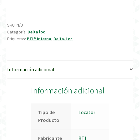
Verification Required
SKU:
N/D
Welcome to DELTA Abutments | Tienda Online!
Categoría:
Delta loc
Etiquetas:
BTI® Interna
,
Delta-Loc
Información adicional
Información adicional
Tipo de
Locator
Producto
Fabricante
BTI