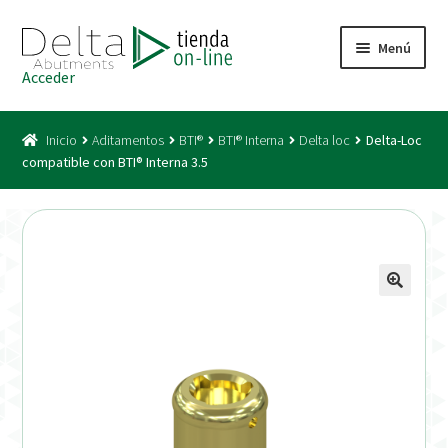
Ir
Ir
Menú
a
al
Acceder
la
contenido
Inicio
navegación
Inicio
Aditamentos
BTI®
BTI® Interna
Delta loc
Delta-Loc
Acceso
compatible con BTI® Interna 3.5
Carrito
Catálogo
Condiciones Bono
Condiciones generales
Conexiones CAD CAM