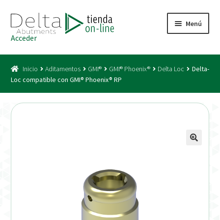
Ir
Ir
Menú
a
al
Acceder
la
contenido
Inicio
navegación
Inicio
Aditamentos
GMI®
GMI® Phoenix®
Delta Loc
Delta-
Acceso
Loc compatible con GMI® Phoenix® RP
Carrito
Catálogo
Condiciones Bono
Condiciones generales
Conexiones CAD CAM