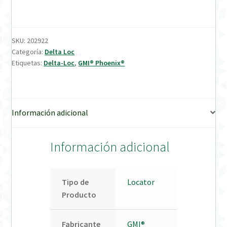
Verification Required
SKU:
202922
Welcome to DELTA Abutments | Tienda Online!
Categoría:
Delta Loc
Etiquetas:
Delta-Loc
,
GMI® Phoenix®
Información adicional
Información adicional
Tipo de
Locator
Producto
Fabricante
GMI®