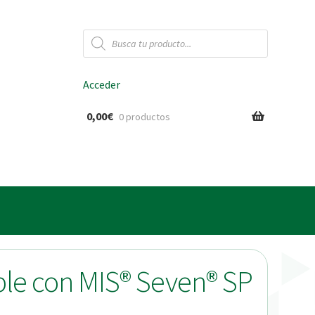
Búsqueda
de
productos
Acceder
0,00
€
0 productos
ido
ble con MIS® Seven® SP