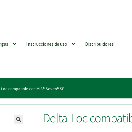
rgas
Instrucciones de uso
Distribuidores
iones generales
Conexiones CAD CAM
Distribuidores
Finalizar Ped
a-Loc compatible con MIS® Seven® SP
ions for Use (ENG)
Mi cuenta
On-line Store
Productos Favoritos
Delta-Loc compati
utments | Tienda Online!