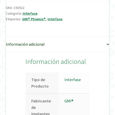
SKU:
192922
Verification Required
Categoría:
Interfase
Etiquetas:
GMI® Phoenix®
,
Interfase
Welcome to DELTA Abutments | Tienda Online!
Información adicional
Información adicional
Tipo de
Interfase
Producto
Fabricante
GMI®
de
Implantes