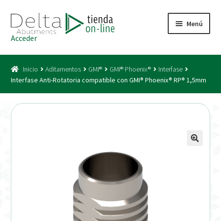
Ir
Ir
Menú
a
al
Acceder
la
contenido
Inicio
navegación
Inicio
Aditamentos
GMI®
GMI® Phoenix®
Interfase
Acceso
Interfase Anti-Rotatoria compatible con GMI® Phoenix® RP® 1,5mm
Carrito
Catálogo
Condiciones Bono
Condiciones generales
Conexiones CAD CAM