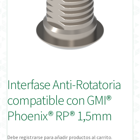
Distribuidores
Finalizar Pedido
Instrucciones de uso
Instrucciones de uso (ESP)
Instructions for Use (ENG)
Interfase Anti-Rotatoria
Mi cuenta
compatible con GMI®
On-line Store
Phoenix® RP® 1,5mm
Productos Favoritos
Debe registrarse para añadir productos al carrito.
Uso previsto