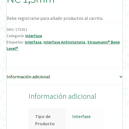
Verification Required
Debe registrarse para añadir productos al carrito.
Welcome to DELTA Abutments | Tienda Online!
SKU:
171011
Categoría:
Interfase
Etiquetas:
Interfase
,
Interfase Antirotatoria
,
Straumann® Bone
Level®
Información adicional
Información adicional
Tipo de
Interfase
Producto