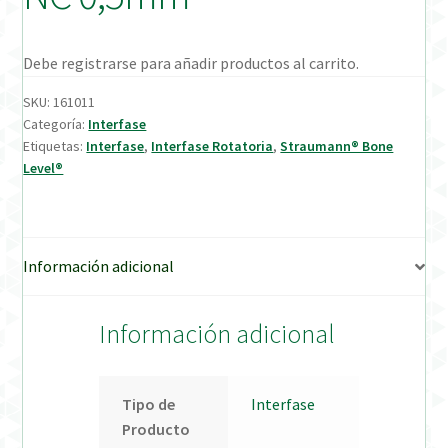
Verification Required
Debe registrarse para añadir productos al carrito.
Welcome to DELTA Abutments | Tienda Online!
SKU:
161011
Categoría:
Interfase
Etiquetas:
Interfase
,
Interfase Rotatoria
,
Straumann® Bone
Level®
Información adicional
Información adicional
Tipo de
Interfase
Producto