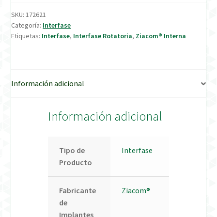
SKU:
172621
Verification Required
Categoría:
Interfase
Etiquetas:
Interfase
,
Interfase Rotatoria
,
Ziacom® Interna
Welcome to DELTA Abutments | Tienda Online!
Información adicional
Información adicional
Tipo de
Interfase
Producto
Fabricante
Ziacom®
de
Implantes