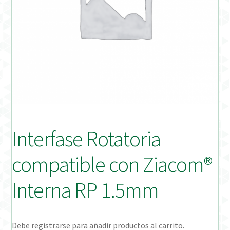
Distribuidores
Finalizar Pedido
Instrucciones de uso
Instrucciones de uso (ESP)
Instructions for Use (ENG)
Interfase Rotatoria
Mi cuenta
compatible con Ziacom®
On-line Store
Interna RP 1.5mm
Productos Favoritos
Debe registrarse para añadir productos al carrito.
Uso previsto