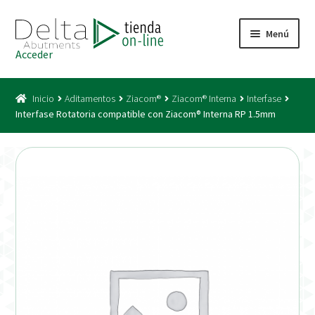
Ir
Ir
Menú
a
al
Acceder
la
contenido
Inicio
navegación
Inicio
Aditamentos
Ziacom®
Ziacom® Interna
Interfase
Acceso
Interfase Rotatoria compatible con Ziacom® Interna RP 1.5mm
Carrito
Catálogo
Condiciones Bono
Condiciones generales
Conexiones CAD CAM