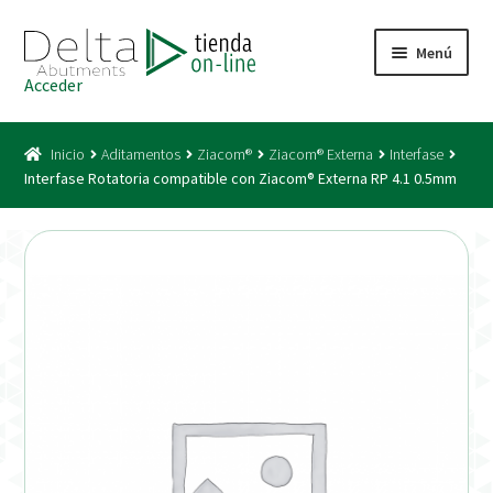
Ir
Ir
Menú
a
al
Acceder
la
contenido
Inicio
navegación
Inicio
Aditamentos
Ziacom®
Ziacom® Externa
Interfase
Acceso
Interfase Rotatoria compatible con Ziacom® Externa RP 4.1 0.5mm
Carrito
Catálogo
Condiciones Bono
Condiciones generales
Conexiones CAD CAM