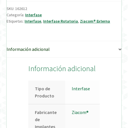
SKU:
162612
Verification Required
Categoría:
Interfase
Etiquetas:
Interfase
,
Interfase Rotatoria
,
Ziacom® Externa
Welcome to DELTA Abutments | Tienda Online!
Información adicional
Información adicional
Tipo de
Interfase
Producto
Fabricante
Ziacom®
de
Implantes