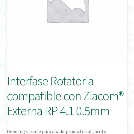
Distribuidores
Finalizar Pedido
Instrucciones de uso
Instrucciones de uso (ESP)
Instructions for Use (ENG)
Interfase Rotatoria
Mi cuenta
compatible con Ziacom®
On-line Store
Externa RP 4.1 0.5mm
Productos Favoritos
Debe registrarse para añadir productos al carrito.
Uso previsto