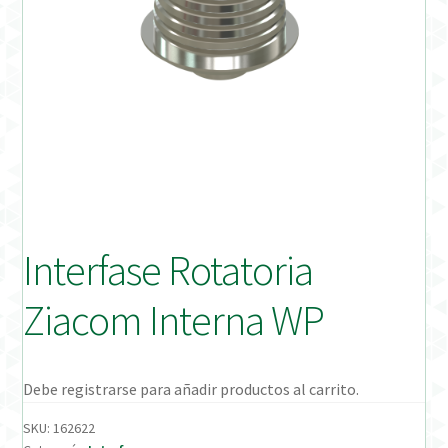
Distribuidores
Finalizar Pedido
Instrucciones de uso
Instrucciones de uso (ESP)
Instructions for Use (ENG)
Interfase Rotatoria
Mi cuenta
Ziacom Interna WP
On-line Store
Productos Favoritos
Debe registrarse para añadir productos al carrito.
SKU:
162622
Uso previsto