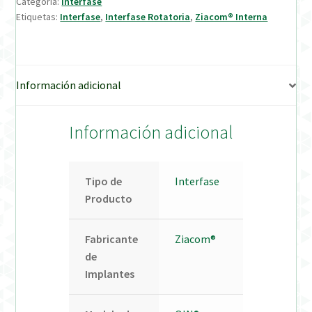
Categoría:
Interfase
Etiquetas:
Interfase
,
Interfase Rotatoria
,
Ziacom® Interna
Verification Required
Welcome to DELTA Abutments | Tienda Online!
Información adicional
Información adicional
Tipo de
Interfase
Producto
Fabricante
Ziacom®
de
Implantes