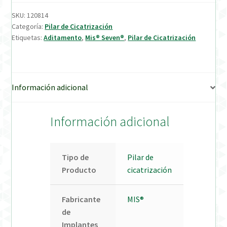
SKU:
120814
Verification Required
Categoría:
Pilar de Cicatrización
Etiquetas:
Aditamento
,
Mis® Seven®
,
Pilar de Cicatrización
Welcome to DELTA Abutments | Tienda Online!
Información adicional
Información adicional
Tipo de
Pilar de
Producto
cicatrización
Fabricante
MIS®
de
Implantes