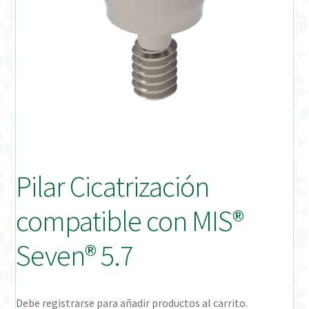
Distribuidores
Finalizar Pedido
Instrucciones de uso
Instrucciones de uso (ESP)
Instructions for Use (ENG)
Pilar Cicatrización
Mi cuenta
compatible con MIS®
On-line Store
Seven® 5.7
Productos Favoritos
Debe registrarse para añadir productos al carrito.
Uso previsto