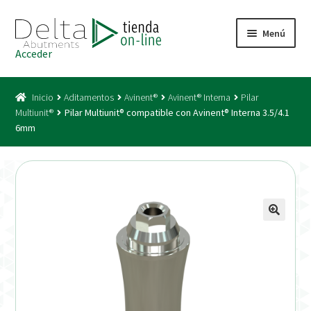
Ir
Ir
Menú
a
al
Acceder
la
contenido
Inicio
navegación
Inicio
Aditamentos
Avinent®
Avinent® Interna
Pilar
Acceso
Multiunit®
Pilar Multiunit® compatible con Avinent® Interna 3.5/4.1
6mm
Carrito
Catálogo
Condiciones Bono
Condiciones generales
Conexiones CAD CAM