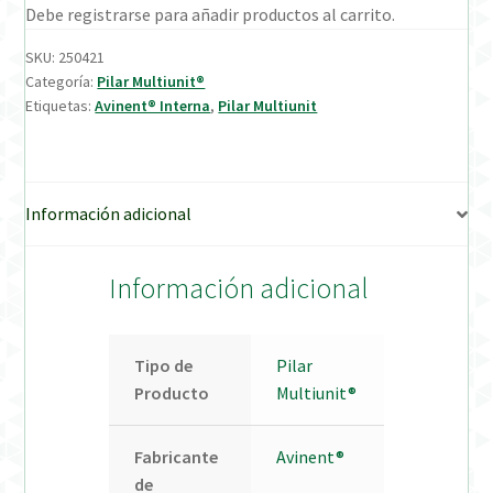
Debe registrarse para añadir productos al carrito.
Verification Required
SKU:
250421
Categoría:
Pilar Multiunit®
Etiquetas:
Avinent® Interna
,
Pilar Multiunit
Welcome to DELTA Abutments | Tienda Online!
Información adicional
Información adicional
Tipo de
Pilar
Producto
Multiunit®
Fabricante
Avinent®
de