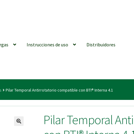
rgas
Instrucciones de uso
Distribuidores
iones generales
Conexiones CAD CAM
Distribuidores
Finalizar Ped
s
Pilar Temporal Antirrotatorio compatible con BTI® Interna 4.1
ions for Use (ENG)
Mi cuenta
On-line Store
Productos Favoritos
Pilar Temporal Ant
utments | Tienda Online!