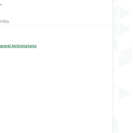
1
rito.
mporal Antirotatorio