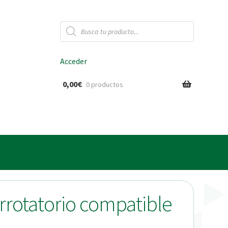
Búsqueda
de
productos
Acceder
0,00
€
0 productos
ido
irrotatorio compatible