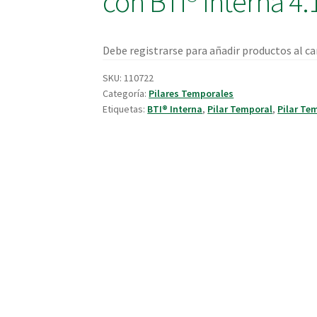
con BTI® Interna 4.
Debe registrarse para añadir productos al car
SKU:
110722
Categoría:
Pilares Temporales
Etiquetas:
BTI® Interna
,
Pilar Temporal
,
Pilar Te