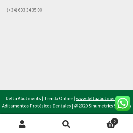
(+34) 633 34 35 00
Delta Abutments | Tienda Online |
www.deltaabutments.es
|
Aditamentos Protésicos Dentales | @2020 Sinumetrics Systems
0
Búsqueda
de