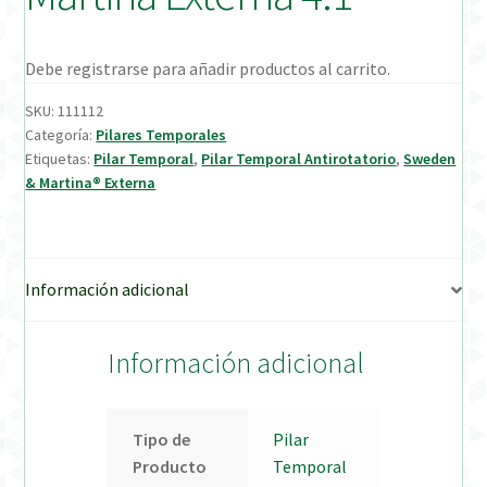
Verification Required
Debe registrarse para añadir productos al carrito.
Welcome to DELTA Abutments | Tienda Online!
SKU:
111112
Categoría:
Pilares Temporales
Etiquetas:
Pilar Temporal
,
Pilar Temporal Antirotatorio
,
Sweden
& Martina® Externa
Información adicional
Información adicional
Tipo de
Pilar
Producto
Temporal