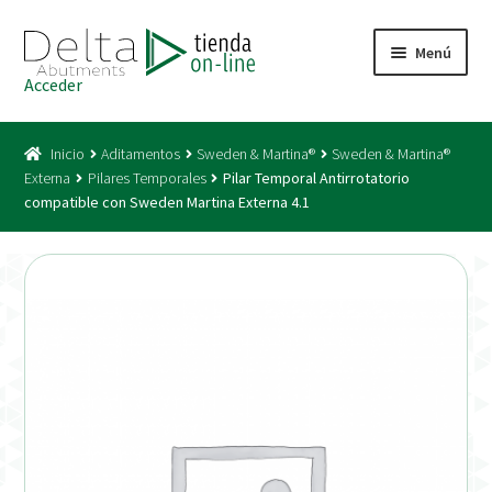
Ir
Ir
Menú
a
al
Acceder
la
contenido
Inicio
navegación
Inicio
Aditamentos
Sweden & Martina®
Sweden & Martina®
Acceso
Externa
Pilares Temporales
Pilar Temporal Antirrotatorio
compatible con Sweden Martina Externa 4.1
Carrito
Catálogo
Condiciones Bono
Condiciones generales
Conexiones CAD CAM