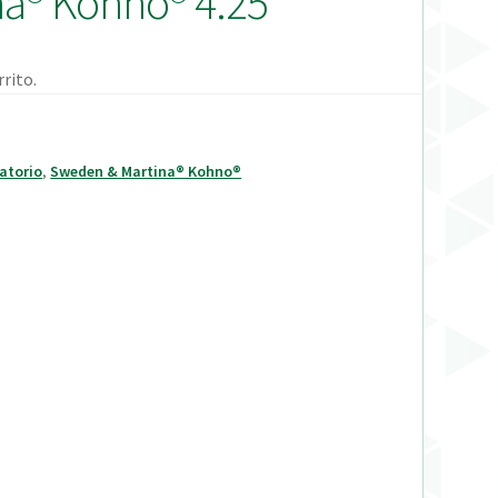
a® Kohno® 4.25
rito.
atorio
,
Sweden & Martina® Kohno®