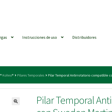
rgas
Instrucciones de uso
Distribuidores
iones generales
Conexiones CAD CAM
Distribuidores
Finalizar Ped
a® Kohno®
Pilares Temporales
Pilar Temporal Antirrotatorio compatible 
ions for Use (ENG)
Mi cuenta
On-line Store
Productos Favoritos
Pilar Temporal Ant
utments | Tienda Online!