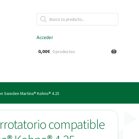
Búsqueda
de
productos
Acceder
0,00
€
0 productos
ido
con Sweden Martina® Kohno® 4.25
irrotatorio compatible