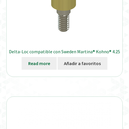
Delta-Loc compatible con Sweden Martina® Kohno® 4.25
Read more
Añadir a favoritos