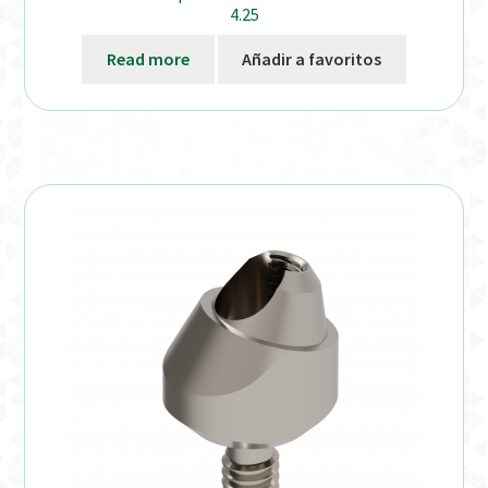
4.25
Read more
Añadir a favoritos