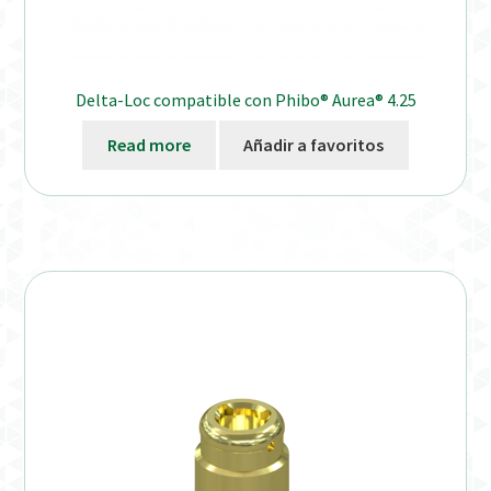
Delta-Loc compatible con Phibo® Aurea® 4.25
Read more
Añadir a favoritos