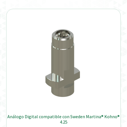
Verification Required
Welcome to DELTA Abutments | Tienda Online!
Análogo Digital compatible con Sweden Martina® Kohno®
4.25