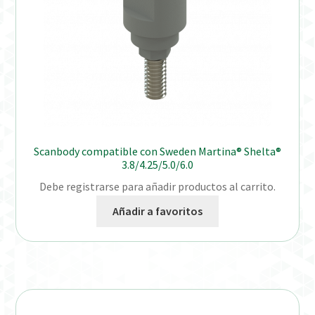
Scanbody compatible con Sweden Martina® Shelta®
3.8/4.25/5.0/6.0
Debe registrarse para añadir productos al carrito.
Añadir a favoritos