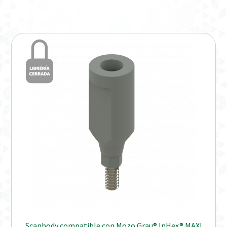
Scanbody compatible con Mozo Grau® InHex® MAXI